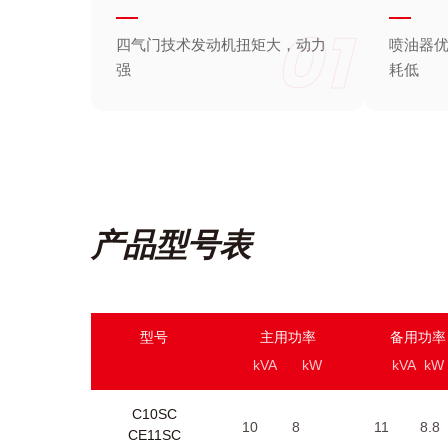
01
四气门技术发动机扭矩大，动力
喷油器
强
耗低
产品型号表
型号
主用功率
备用功率
kVA
kW
kVA
kW
C10SC
10
8
11
8.8
CE11SC