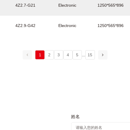
4Z2.7-G21
Electronic
1250*565*896
4Z2.9-G42
Electronic
1250*565*896
1
2
3
4
5
...
15
姓名