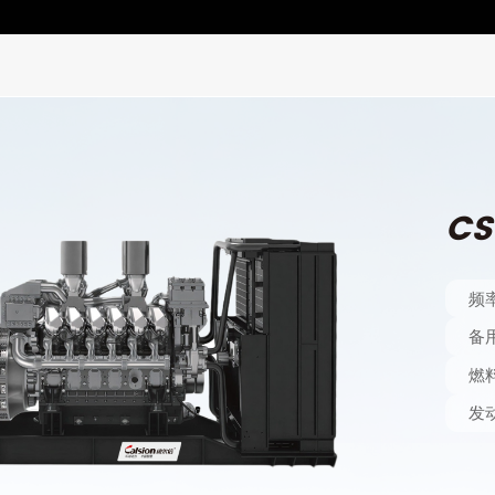
CS
频
备
燃
发