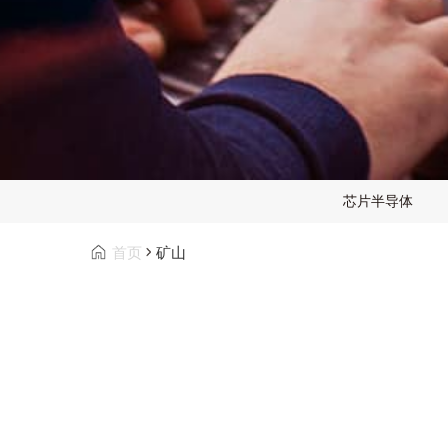
芯片半导体
首页
矿山