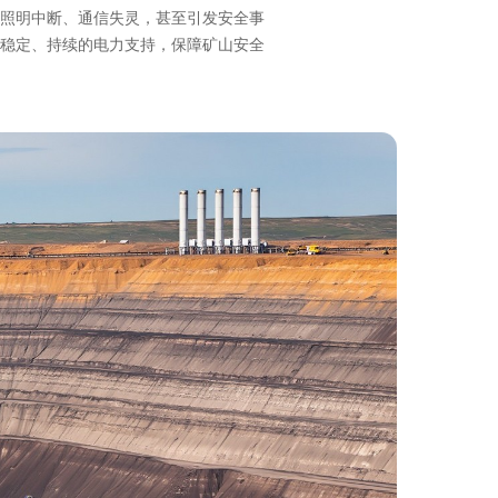
照明中断、通信失灵，甚至引发安全事
稳定、持续的电力支持，保障矿山安全