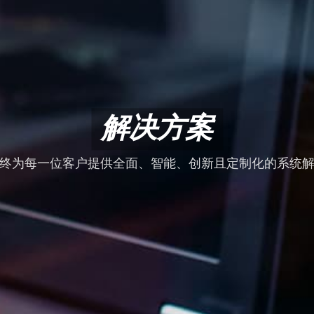
解决方案
终为每一位客户提供全面、智能、创新且定制化的系统