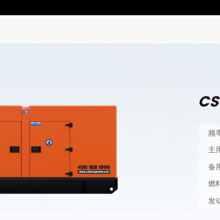
CS
频
主
备
燃
发